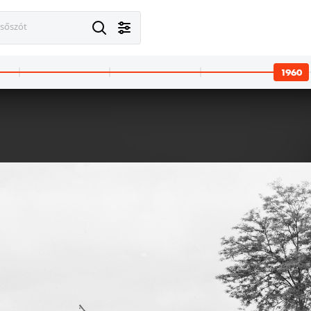
esőszót
1960
1960 · Budapest I. · budai Vár
1960 · Budapest I. · bu
Tóth Árpád sétány a Hadtörténeti Múzeumnál. Hetényi Zsuzsa (később irodalomtörténész, műfordító) és Tóth Árpád unokája Hollós Máté (később zeneszerző).
Tóth Árpád sétány, háttérben a Hadtörténeti Múzeum. Balról: Tóth Árpád özvegye, középen Révész 