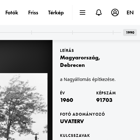
Fotók
Friss
Térkép
EN
1990
LEÍRÁS
Magyarország
,
Debrecen
a Nagyállomás építkezése.
dai Vár
1960 · Budapest I. · budai Vár
Zsuzsa a Mesebarlang (a későbbi Bábszínház) alapítója. Jobb szélen Tóth Árpád lánya, Tóth Eszter költő.
Anjou bástya az Esztergomi rondelláról nézve.
ÉV
KÉPSZÁM
1960
91703
FOTÓ ADOMÁNYOZÓ
UVATERV
KULCSSZAVAK