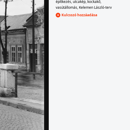
építkezés
,
utcakép
,
kockakő
,
vasútállomás
,
Kelemen László-terv
Kulcsszó hozzáadása
1960
1960 · Budapest · Margitsziget
Margitszigeti Nagyszálló.
est VII.
1960 · Magyarország
nyi utca felé nézve.