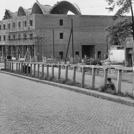
1960
60 · Budapest IX.
1960 · Budapest IX.
1960 · Budap
ca az Ipar utca kereszteződés felől a Tinódi utca kereszteződés felé nézve.
Vaskapu utca, az Ipar utca kereszteződéstől a Haller (Hámán Kató) utca felé nézve
Csengery utca 10., a Dob utca felől a Wesselé