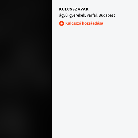
KULCSSZAVAK
ágyú
,
gyerekek
,
várfal
,
Budapest
1960
ros közelében.
Kulcsszó hozzáadása
1960