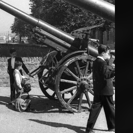
60 · Gölnicbánya
1960 · Poprád
ecká ulica, balra a Gölnic-patak kőhídja, mögötte a Városháza tornya. Jobbra a katolikus templom.
Tátrai Villamos Vasút (TEŽ) a vá
1960