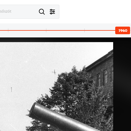
esőszót
1960
· Balatonszéplak,Siófok
1960
er 23. utca (November 7. út) 18.