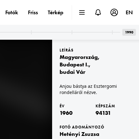
Fotók
Friss
Térkép
EN
1990
LEÍRÁS
Magyarország
,
Budapest I.
,
budai Vár
1960
Anjou bástya az Esztergomi
rondelláról nézve.
ÉV
KÉPSZÁM
1960
94131
FOTÓ ADOMÁNYOZÓ
Hetényi Zsuzsa