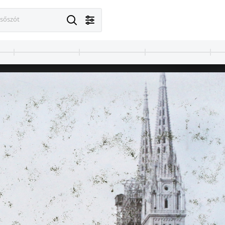
esőszót
1900 · Patvaróc
1900 · Patvaróc
k-magyar attasé.
Jeszenszky-major.
Neÿ, Jeszenszky, Rexa, Dohnányi csa