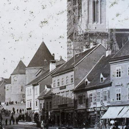
0 · Beckó
1900 · Csejte
ó Mednyánszky Imre fogata.
"hölgyek kiképzése".
900 · Budapest VIII.
1900
ránszky (Zerge) utca, a reáltanoda (később Vörösmarty Gimnázium) I/a. osztálya. A felvétel 1892-ben készült.