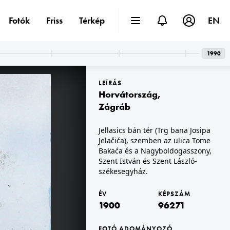
Fotók
Friss
Térkép
EN
1990
LEÍRÁS
Horvátország
,
Zágráb
Jellasics bán tér (Trg bana Josipa
Jelačića), szemben az ulica Tome
1900 · Besztercebánya
lád tagjai.
piknikező társaság a város környéki erdőszélén. A felvétel az 1880-as években készült.
Bakaća és a Nagyboldogasszony,
Szent István és Szent László-
székesegyház.
ÉV
KÉPSZÁM
1900
96271
FOTÓ ADOMÁNYOZÓ