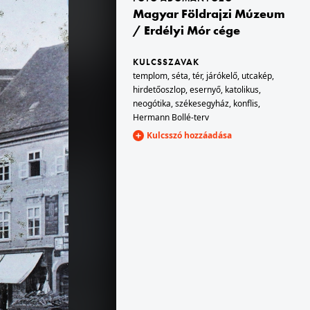
Magyar Földrajzi Múzeum
/ Erdélyi Mór cége
1900
KULCSSZAVAK
templom
,
séta
,
tér
,
járókelő
,
utcakép
,
hirdetőoszlop
,
esernyő
,
katolikus
,
neogótika
,
székesegyház
,
konflis
,
Hermann Bollé-terv
Kulcsszó hozzáadása
1900 · Budapest III. · Óbuda
Óbudai Hajógyár.