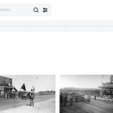
esőszót