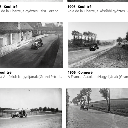
6 · Soulitré
1906 · Soulitré
 la Liberté, a győztes Szisz Ferenc célba érkezése a Francia Autóklub Nagydíján (Grand Prix de l'ACF).
Voie de la Liberté, a későbbi győztes Szisz Ferenc Renault AK-ja a Francia Autóklub Nagydíjának (Grand Prix
Soulitré
1906 · Conneré
b Nagydíjának (Grand Prix de l'ACF) későbbi győztese Szisz Ferenc Renault AK típusú versenyautójával.
a Francia Autóklub Nagydíjának (Grand Prix de l'ACF) későbbi győztese Szisz Ferenc Renault AK típusú vers