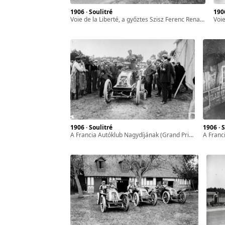
1906 · Soulitré
190
zféra
Voie de la Liberté, a győztes Szisz Ferenc Renault AK-ja a Francia Autóklub Nagydíján (Grand Prix de l'ACF).
Voie de
ár-
l. 17.
sszes
1906 · Soulitré
1906 · 
a Francia Autóklub Nagydíjának (Grand Prix de l'ACF) későbbi győztese Szisz Ferenc Renault AK típusú versenyautójával.
a Francia Autóklu
yan
ét
gyar