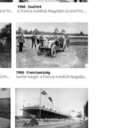
1906 · Soulitré
 de l'ACF) rajtján.
a Francia Autóklub Nagydíján (Grand Prix de l'ACF) győztes Szisz Ferenc és a harmadik helyezett Albert Clément kézfogása a verseny után.
1906 · Franciaország
enyautójával.
Sarthe megye, a Francia Autóklub Nagydíjának (Grand Prix de l'ACF) későbbi győztese Szisz Ferenc Renault AK típusú versenyautójával.