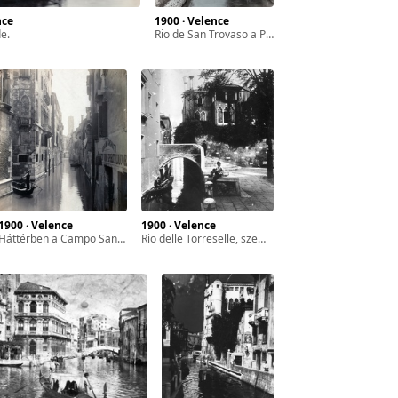
nce
1900 · Velence
de.
Rio de San Trovaso a Ponte delle Meraviglie-ről a Canal Grande felé nézve. Jobbra a téglakerítés végénél a Calle Contarini Corfù torkolata, emögött a Palazzo Contarini Corfù.
1900 · Velence
1900 · Velence
háttérben a Campo Santo Stefano-n álló Szent István-templom (Chiesa di Santo Stefano) harangtornya.
Rio delle Torreselle, szemben a Ponte San Cristoforo.