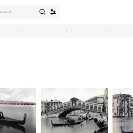
esőszót