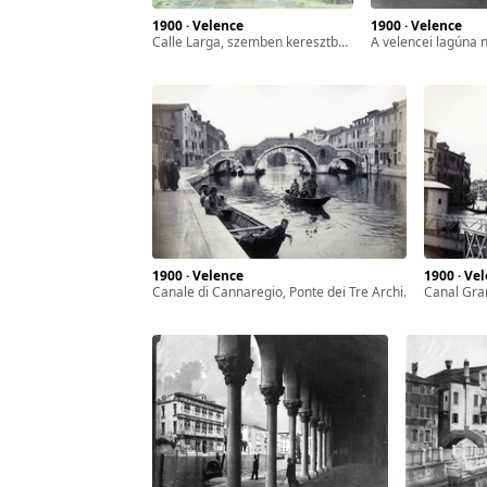
1900 · Velence
1900 · Velence
zféra
Calle Larga, szemben keresztbe a Rio de San Polo.
a velencei lagúna nagy hídja a vasúti híd (a később
ár-
l. 17.
sszes
1900 · Velence
1900 · Ve
Canale di Cannaregio, Ponte dei Tre Archi.
Canal Grande, 
yan
ét
gyar