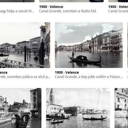
1900 · Velence
1900 · Vele
 a mellé épült közúti híddal együtt, Ponte della Libertà).
Canal Grande, szemben a Rialto híd.
Canal Gran
lence
1900 · Velence
szemben jobbra az első palota a Palazzo Foscari.
Canal Grande, a kép jobb szélén a Palazzo Santa Sofia, ismertebb nevén Ca' d'Oro (Aranyház).