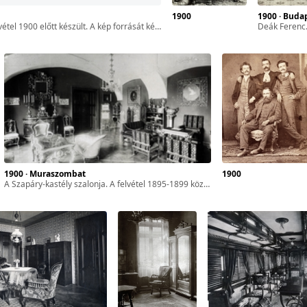
1900
1900 · Buda
 1900 előtt készült. A kép forrását kérjük így adja meg: Fortepan / MMKM. Levéltári jelzet: MMKM TTFGY 2019.1.
Deák Ferenc. A felvétel 1861-be
1900 · Muraszombat
1900
a Szapáry-kastély szalonja. A felvétel 1895-1899 között készült. A kép forrását kérjük így adja meg: Fortepan / Budapest Főváros Levéltára. Levéltári jelzet: HU.BFL.XV.19.d.1.12.202