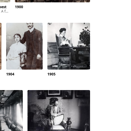
pest
1900
n készült.
1904
1905