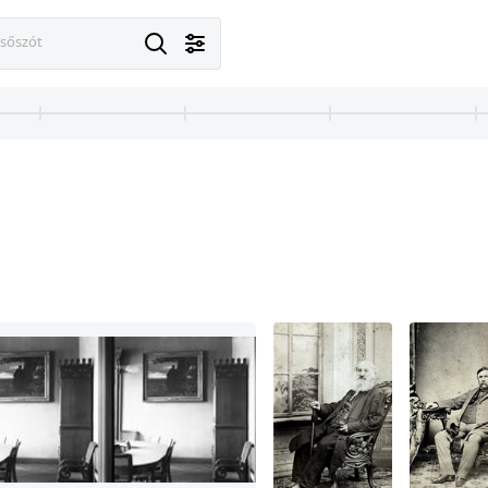
esőszót