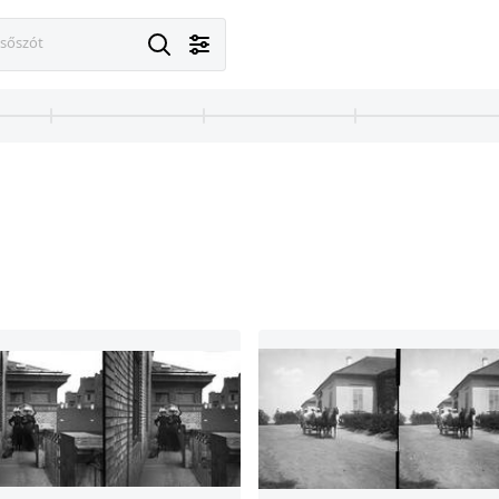
esőszót