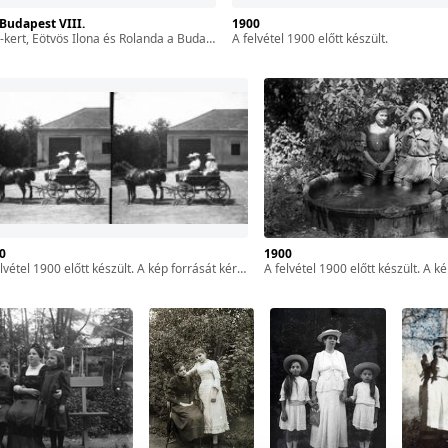
· Budapest VIII.
1900
olanda a Budapesti Tudományegyetem Fizikai Intézetéből (ma Eötvös Loránd Tudományegyetem Bölcsészettudományi Kar D épület) folyosóján. Kilátás a Puskin (Eszterházy) utca felé. A felvétel 1900 előtt készült.
A felvétel 1900 előtt készült.
00
1900
étel 1900 előtt készült. A kép forrását kérjük így adja meg: Fortepan / MMKM. Levéltári jelzet: MMKM TTFGY 2019.1.
A felvétel 1900 előtt készült. A kép forrását kérjük így adja meg: Fortepan / MMKM. Levéltári jelzet: 