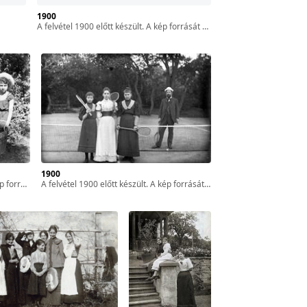
1900
A felvétel 1900 előtt készült. A kép forrását kérjük így adja meg: Fortepan / MMKM. Levéltári jelzet: MMKM TTFGY 2019.1.
1900
MMKM TTFGY 2019.1.
A felvétel 1900 előtt készült. A kép forrását kérjük így adja meg: Fortepan / MMKM. Levéltári jelzet: MMKM TTFGY 2019.1.