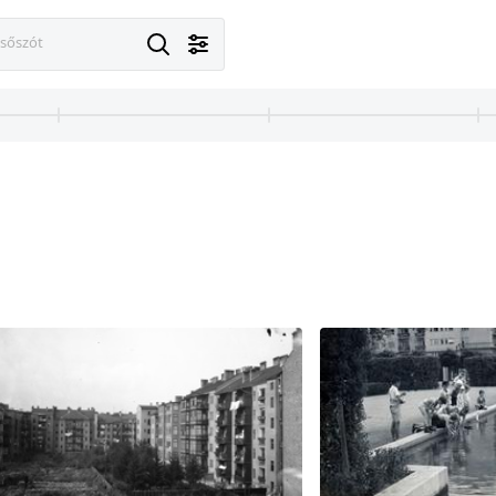
esőszót