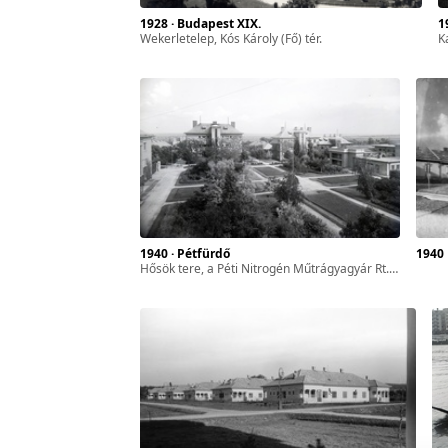
1928 · Budapest XIX.
zféra
Wekerletelep, Kós Károly (Fő) tér.
K
ár-
l. 17.
sszes
1940 · Pétfürdő
1940
Hősök tere, a Péti Nitrogén Műtrágyagyár Rt. lakótelepe.
yan
ét
gyar