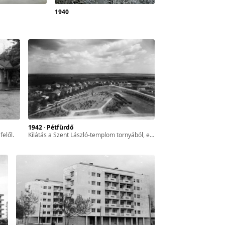
1940
1942 · Pétfürdő
felől.
kilátás a Szent László-templom tornyából, előtérben a Fazekas Mihály utca, balra az Ady Endre utca, jobbra az Iskola utca.