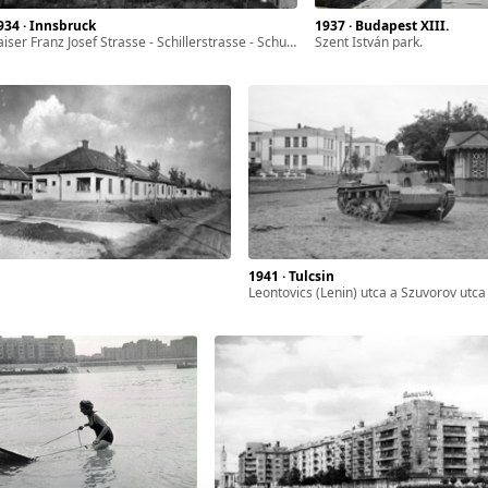
1934 · Innsbruck
1937 · Budapest XIII.
aiser Franz Josef Strasse - Schillerstrasse - Schubertstrasse épületei által határolt tömb, a részét képező Erzherzog Eugen Strasse egyik épületéből nézve.
Szent István park.
1941 · Tulcsin
Leontovics (Lenin) utca a Szuvorov utca 