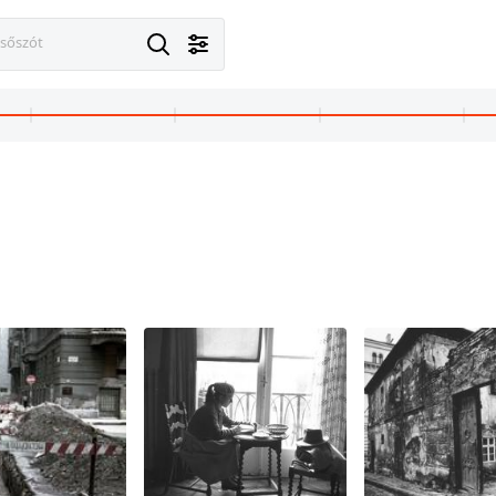
esőszót