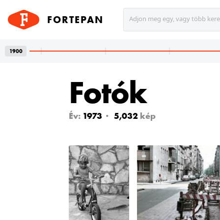
FORTEPAN
Adjon meg egy, vagy több ker
1900
Fotók
l. 24.
Év:
1973
5,032
kép
etet
zsi
nem