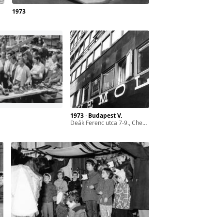
1973
1973 · Budapest V.
Deák Ferenc utca 7-9., Chemolimpex-OTP-irodaház.