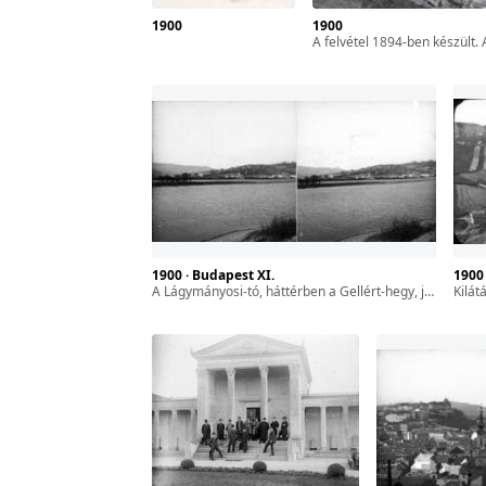
1900
1900
zféra
A felvétel 1894-ben készült. A kép forrását kérjük így adja meg: Fortepan / B
ár-
l. 17.
sszes
1900 · Budapest XI.
1900
a Lágymányosi-tó, háttérben a Gellért-hegy, jobbra fent a Citadella. A felvétel 1894-ben készült.
kilátás 
yan
ét
gyar