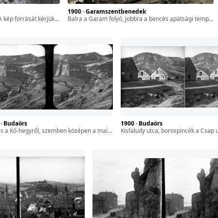
1900 · Garamszentbenedek
FL XIV.380 Karafiáth Jenő iratai / Szekfű András adománya
balra a Garam folyó, jobbra a bencés apátsági templom és kolostor épülettömbje. A kép forrását kérjük így adja meg: Fortepan / BFL XIV.380 Karafiáth Jenő iratai / Szekfű András adománya
 · Budaörs
1900 · Budaörs
a Kő-hegyről, szemben középen a mai Kőhalom utca. A felvétel 1900 előtt készült.
Kisfaludy utca, borospincék a Csap utca sarkán, háttérben az Odvas-hegy. A felvé