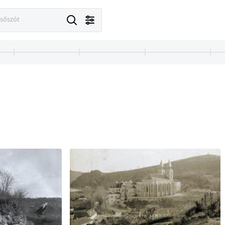
esőszót