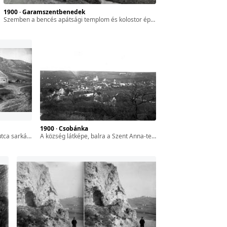
1900 · Garamszentbenedek
szemben a bencés apátsági templom és kolostor épülettömbje. A kép forrását kérjük így adja meg: Fortepan / BFL XIV.380 Karafiáth Jenő iratai / Szekfű András adománya
1900 · Csobánka
tel 1900 előtt készült.
a község látképe, balra a Szent Anna-templom, jobbra a szerb ortodox templom. A felvétel 1900 előtt készült.