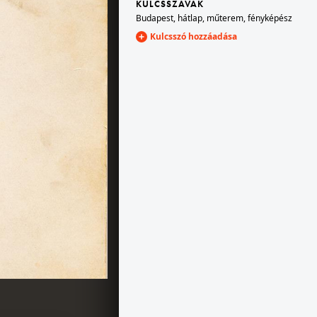
KULCSSZAVAK
Budapest
,
hátlap
,
műterem
,
fényképész
Kulcsszó hozzáadása
1900
1900
900 · Budapest IV.
tván út - Deák Ferenc utca sarok,Szabó és Kluts fényképészeti műterme.