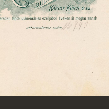
rmöcbánya
1900
1900
pe, jobbra a Szent Katalin-templom.
1900 · Budapest VII.
1900 · Budapest IV.
1900 · Budapest IV.
1
ákóczi (Kerepesi) út 66., Licskó János fényképész.
István út - Deák Ferenc utca sarok, Szeredniczky fényképészeti és festészeti műintézete.
Árpád út 30., Kozma Gyula fényképészeti műterme.
Is