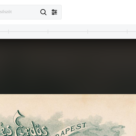
esőszót
· Canale d’Agordo
1900 · Cortina d'Ampezzo
azza Papa Luciani, balra a Keresztelő Szent János-templom (Chiesa di San Giovanni Battista). A felvétel 1900 előtt készült. A kép forrását kérjük így adja meg: Fortepan / MMKM. Levéltári jelzet: MMKM TTFGY 2019.1.
Castel de Zana. A felvétel 1900 előtt készült. A kép forrását kérjük így adja meg: Fortepan / MMKM. Levéltári jelzet: M