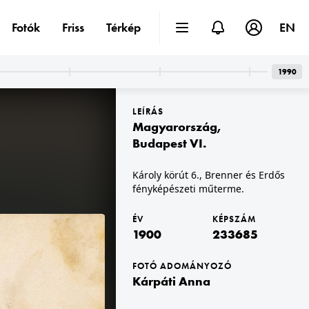
Fotók
Friss
Térkép
EN
1990
LEÍRÁS
Magyarország
,
Budapest VI.
Károly körút 6., Brenner és Erdős
fényképészeti műterme.
1900
MKM TTFGY 2019.1.
A felvétel 1900 előtt készült. A kép forrását kérjük így adja meg: Fortepan / MMKM. Levéltári jelzet: MMKM TTFGY 2019.1.
ÉV
KÉPSZÁM
1900
233685
FOTÓ ADOMÁNYOZÓ
Kárpáti Anna