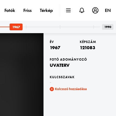
Fotók
Friss
Térkép
EN
1967
1990
ÉV
KÉPSZÁM
1967
121083
FOTÓ ADOMÁNYOZÓ
UVATERV
1967 · Eger
yei Tanács).
Püspöki palota a várban.
KULCSSZAVAK
–
Kulcsszó hozzáadása