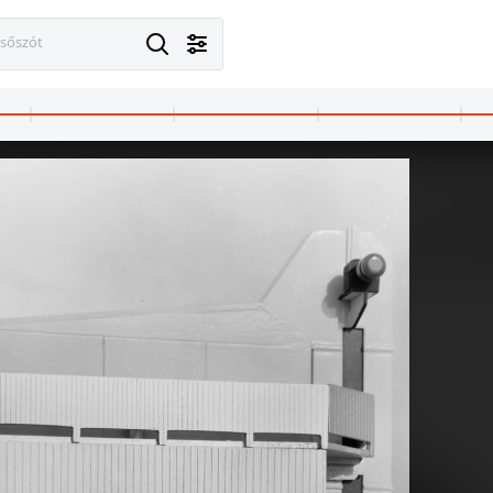
esőszót
· Eger
1967 · Eger
ból a Líceum, a Főszékesegyház, a Dobó téri Minorita templom és a ciszterci templom felé.
Egészségház utca, szemben a Kossuth Lajos utcánál a Ferences templom és a Megyeháza (ekkor Meg