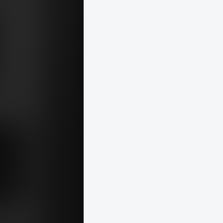
1967 · Salgótarján
1967 · Salgótarján
ímű üvegmozaikja.
Fő tér, Felszabadulási emlékmű (Somogyi József, 1967.). Háttérben a József Attila Művelődési Ház.
Március 15. utca 2-12.
1967 · Pécs
és Hunyadi János szobra mögött a Dzsámi.
Széchenyi tér, a Szentháromság-szobor mögött a Dzsámi.