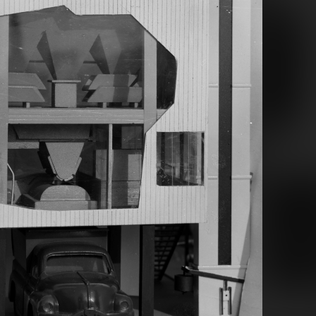
· Salgótarján
1967 · Salgótarján
ncs szálló eszpresszójának kerámiafala, Csohány Kálmán, Énekek Éneke című, 1964-ben készült alkotása.
Fő tér, József Attila Művelődési Ház, emeleti előtér. Szemben a falon Blaski János, 1967-ben készített, Mozaikkép c
1967 · Pécs
1967 · Pécs
e, 1962.).
Széchenyi tér déli része, Zsolnay-kút.
Széchenyi tér, a Szentháromság-szobor 