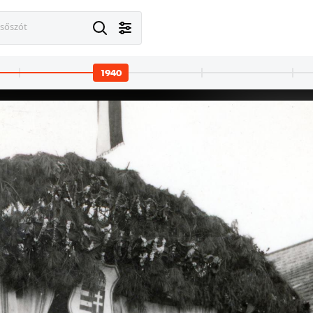
esőszót
1940
1940
1940