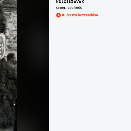
KULCSSZAVAK
címer
,
leselkedő
Kulcsszó hozzáadása
1940
 · Kiskunhalas
1940 · Kassa
egedi út sarok, Magyar királyi Téli Gazdasági Iskola és Mezőgazdasági Szaktanácsadó Állomás.
Hlavná ulica, Schalkház Szálló.