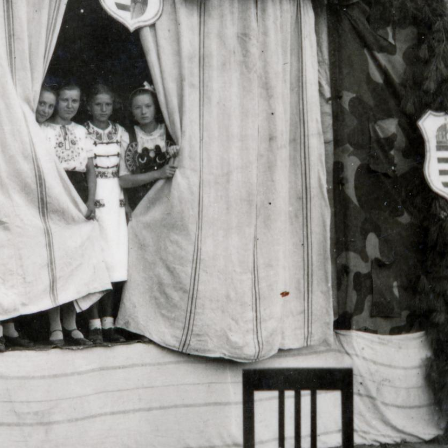
1940
1940 · Nábrád
1940
a felvétel a Botka-kastély előtt készült.
1940
1940 · Sárospatak
1940
Rákóczi út 1., Sárospataki Református Kollégium.
Majsai út 2. - Sz