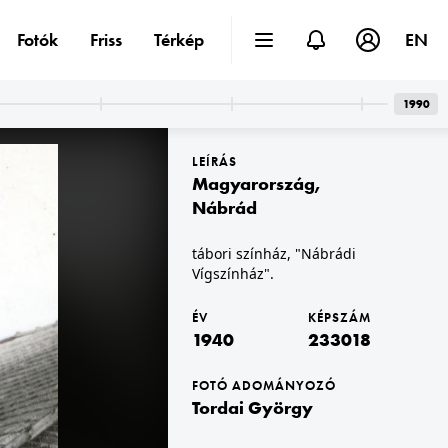
Fotók
Friss
Térkép
EN
1990
LEÍRÁS
Magyarország
,
Nábrád
tábori színház, "Nábrádi
Vígszínház".
1940
ÉV
KÉPSZÁM
1940
233018
FOTÓ ADOMÁNYOZÓ
Tordai György