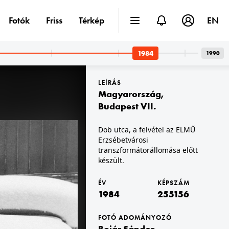
Fotók
Friss
Térkép
EN
1984
1990
LEÍRÁS
Magyarország
,
Budapest VII.
Dob utca, a felvétel az ELMŰ
Erzsébetvárosi
1984
kovo-hegység.
transzformátorállomása előtt
készült.
ÉV
KÉPSZÁM
1984
255156
FOTÓ ADOMÁNYOZÓ
Bojár Sándor