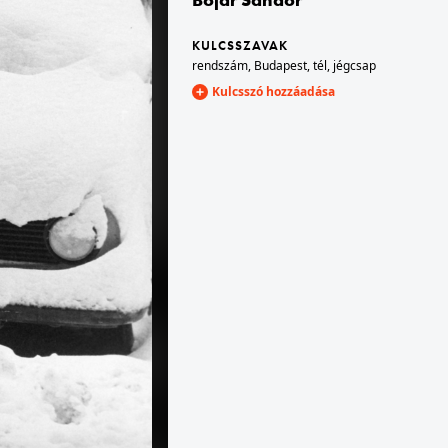
KULCSSZAVAK
1984 · Budapest II.
rendszám
,
Budapest
,
tél
,
jégcsap
Széll Kálmán (Moszkva) tér.
Kulcsszó hozzáadása
1984 · Budapest IV.
Árpád út a Kassai (Bán Tibor) utca felől az István (Bajcsy-Zsilinszky) út kereszteződése, az Újpesti Áruház (eredetileg Állami Áruház) felé nézve.