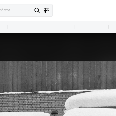
esőszót
1984
1984 · Makarska
kikötő, háttérben a Bio