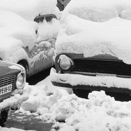
1984
1984
 Budapest II.
1984 · Budapest II.
1984 · Gyulafehérvár
 tér, a felvétel a metróállomás csarnoka előtt készült.
Széll Kálmán (Moszkva) tér.
Calea Motilor, balra a Hotel Militar.