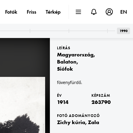
Fotók
Friss
Térkép
EN
1990
LEÍRÁS
Magyarország
,
Balaton
,
Siófok
1914
fövenyfürdő.
ÉV
KÉPSZÁM
1914
263790
FOTÓ ADOMÁNYOZÓ
Zichy kúria, Zala