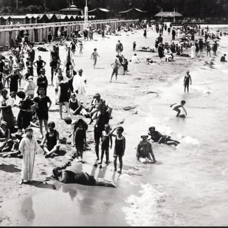
1914 · Siófok
1914 · Siófok
191
dőházak.
Balaton-part, háttérben jobbra fürdőházak.
fürdőház.
1914
1914
1914