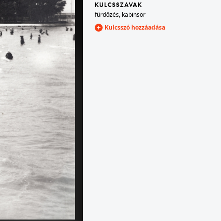
KULCSSZAVAK
fürdőzés
,
kabinsor
4
1914 · Zala
Kulcsszó hozzáadása
a felvétel Zichy-kúria parkjában készült.
1914