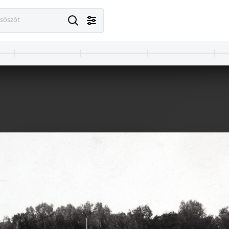
esőszót
1914 · Zala
1914