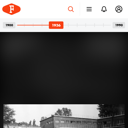
1936
1900
1990
Betonvázak és privát
2026. júl. 24.
pillanatok
Bordács Ferenc fotográfus két világa
Az idén száz éve született Bordács Ferenc, a
Középületépítő Vállalat egykori fotográfusának
fotóhagyatéka egyszerre nyújt tárgyilagos látleletet a
késő modern magyar építészet emblematikus
épületeinek születéséről; és tárja fel egy folyamatosan
1936
1936
kísérletező, a családi pillanatok megragadásán túl
autonóm képeket is készítő alkotó gyakorlatát.
Felvételein budapesti és párizsi utcák, balatoni nyarak,
a felhőtlen gyermekkor hangulatai, valamint
építőmunkások, és mára nem egy esetben eldózerolt
épületek születésének pillanatai váltják egymást. A