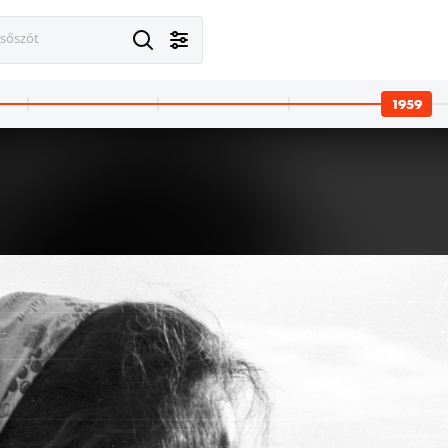
esőszót
1959
· Badacsonytomaj · Badacsony
1959 · Badacsonytomaj · Badacsony
dacsonyról Badacsonytomaj felé, mögötte Badacsonyörs és az Örsi hegy.
Kisfaludy kilátó.