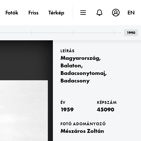
Fotók
Friss
Térkép
EN
1990
LEÍRÁS
Magyarország
,
Balaton
,
Badacsonytomaj
,
Badacsony
1959 · Badacsonytomaj · Badacsony
bazaltorgonák.
ÉV
KÉPSZÁM
1959
45090
FOTÓ ADOMÁNYOZÓ
Mészáros Zoltán