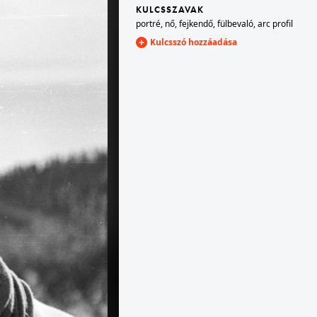
KULCSSZAVAK
portré
,
nő
,
fejkendő
,
fülbevaló
,
arc profil
1959 · Badacsonytomaj · Badacsony
Kulcsszó hozzáadása
reszt.
szüret.
1959 · Badacsonytomaj · Badacsony
reszt.
szüret.