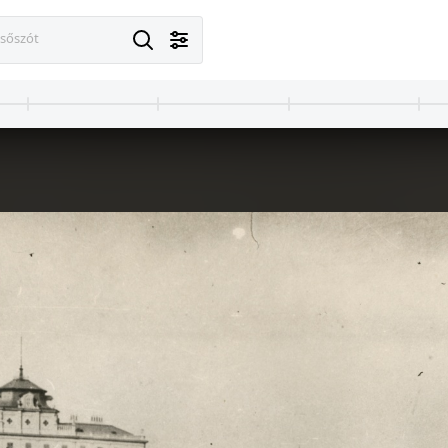
esőszót
1900 · Stuttgart
1900 · Stuttgart
éltára. Levéltári jelzet: HU.BFL.XV.19.d.1.22.009
"Georg Friedrich Brandseph német fotográfus felvétele Stuttgartról: az Új Kastély (Neuenschloss) és a Kastély tér (Schlossplatz)." A kép forrását kérjük így adja meg: Fortepan / Budapest Főváros Levéltára. Levéltári jelzet: HU.BFL.XV.19.d.1.22.010
Villa Berg. A kép forrását kérjük így adja meg: Fortepan / Budapest Főváros Levéltára. Levéltá