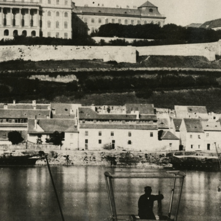
mmering
1900 · Budapest XIV. · Városliget
1900
kt. A kép forrását kérjük így adja meg: Fortepan / Budapest Főváros Levéltára. Levéltári jelzet: HU.BFL.XV.19.d.1.22.017
Iparcsarnok. Millenniumi kiállítás: Bachruch Albin, császári és királyi udvari ékszerész pavilonja. A felvétel 1896-ban készült. A kép forrását kérjük így adja meg: Fortepan / Budapest Főváros Levéltára. Levéltári jelzet: HU.BFL.XV.19.d.1.10.127
· Sopron
1900 · Sopron
rület 119., Eipeltauer és Vida boltja.
Várkerület 62., Jány Ferenc boltja.