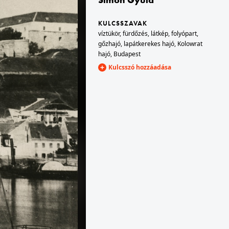
KULCSSZAVAK
1900
1900
víztükör
,
fürdőzés
,
látkép
,
folyópart
,
gőzhajó
,
lapátkerekes hajó
,
Kolowrat
hajó
,
Budapest
Kulcsszó hozzáadása
1900 · Sopron