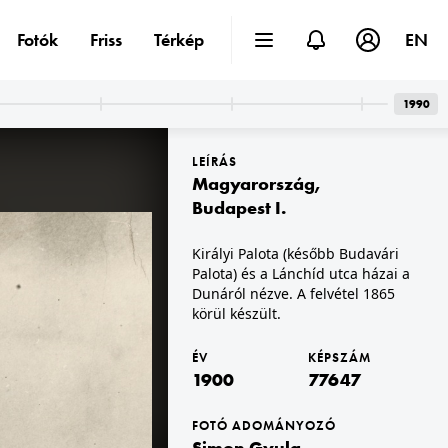
Fotók
Friss
Térkép
EN
1990
LEÍRÁS
Magyarország
,
Budapest I.
Királyi Palota (később Budavári
Palota) és a Lánchíd utca házai a
1900 · Stuttgart
ri jelzet: HU.BFL.XV.19.d.1.22.011
Bad Cannstatt (ekkor Cannstatt néven önálló, ma a város része). Wilhelma, Maurisches Landhaus (később az Állat és Növénykert üvegháza). Georg Friedrich Brandseph német fotográfus felvétele. A kép forrását kérjük így adja meg: Fortepan / Budapest Főváros Levéltára. Levéltári jelzet: HU.BFL.XV.19.d.1.22.012
Dunáról nézve. A felvétel 1865
körül készült.
ÉV
KÉPSZÁM
1900
77647
FOTÓ ADOMÁNYOZÓ
Simon Gyula