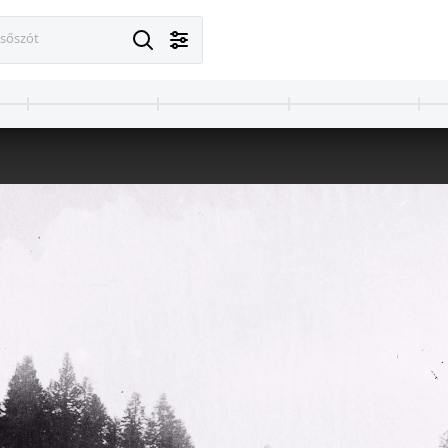
esőszót
Előpatak
1908 · Görbepataka
bányavölgyi viadukt.