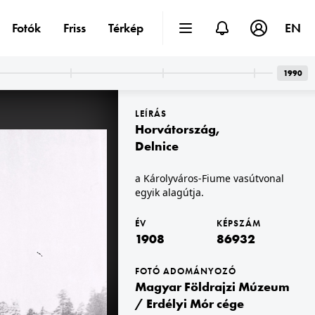
Fotók
Friss
Térkép
EN
1990
LEÍRÁS
Horvátország
,
Delnice
a Károlyváros-Fiume vasútvonal
egyik alagútja.
1908 · Gyimesbükk
kilátás a Rákóczi várból a magyar-román határ, a Tatros folyó felé, a túlparton a Kontumáci kápolna.
ÉV
KÉPSZÁM
1908
86932
FOTÓ ADOMÁNYOZÓ
Magyar Földrajzi Múzeum
/ Erdélyi Mór cége