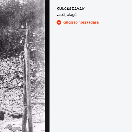
KULCSSZAVAK
vasút
,
alagút
1908 · Fiume
Orehovica (később a város része), híd a Recsina folyó völgye felett.
Kulcsszó hozzáadása
1908 · Hreljin
a Zágráb - Fiume vasútvonal Plase településrész és Zlobin között.