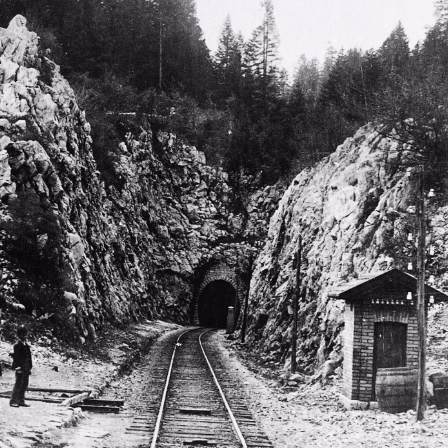
 · Románia,Erdély
1908 · Alsórákos
1908 · Rastoke
 folyó.
a Bethlen-bástya részlete.
vízesés.
1908 · Fiume
1908 · Fiume
Orehovica (később a város része), híd a Recsina folyó völgye felett.
a Szent Anna híd Draga és Sušak városrészek határán, a Károlyváros - Fiume vasútvonalon.