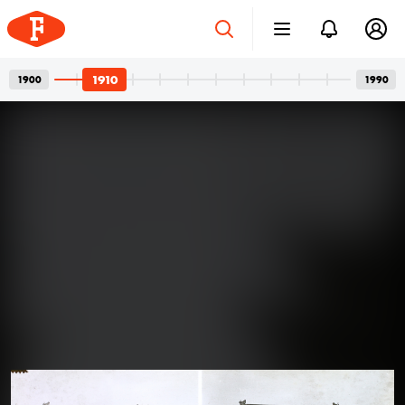
1910
1900
1990
Betonvázak és privát
2026. júl. 24.
pillanatok
Bordács Ferenc fotográfus két világa
Az idén száz éve született Bordács Ferenc, a
Középületépítő Vállalat egykori fotográfusának
fotóhagyatéka egyszerre nyújt tárgyilagos látleletet a
késő modern magyar építészet emblematikus
épületeinek születéséről; és tárja fel egy folyamatosan
1910
1910
1910
kísérletező, a családi pillanatok megragadásán túl
autonóm képeket is készítő alkotó gyakorlatát.
Felvételein budapesti és párizsi utcák, balatoni nyarak,
a felhőtlen gyermekkor hangulatai, valamint
építőmunkások, és mára nem egy esetben eldózerolt
épületek születésének pillanatai váltják egymást. A