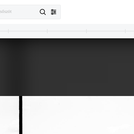
esőszót
1900
őtt készült.
A felvétel 1900 előtt készült.