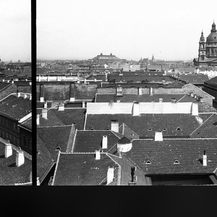
· Budapest I. · Tabán
1900 · Budapest VIII.,Budapest V.
l a Királyi Palota (később Budavári Palota) és a Széchenyi Lánchíd felé. Előtérben a Szent Demeter szerb templom és az Alexandriai Szent Katalin-templom. A felvétel 1894-ben készült.
Trefort-kert, kilátás a Budapesti Tudományegyetem Fizikai Intézetének épületéből (később az ELTE / Eötvös Loránd Tudományegyetem Bölcsészettudományi Kar D épülete) a Múzeum körút felé, távolabb a Belvárosi Ferences templom tornya. Jobbra a Nemzeti Színház tornyos épülete
· Budapest XI.
1900 · Budapest XI.
 Szent Gellért tér környékén, balra a Gellért-hegy, fent a Citadella, szemben a távolban a budai Vár. A felvétel 1894-ben készült.
az előtérben egy öntözőmű (bolgárkerék) a Lágymányosi-tó partján, háttérben balra a Gellért-hegy, jobbra a Duna túlpartján a Fővámpalota (később Corvinus Egyetem). 