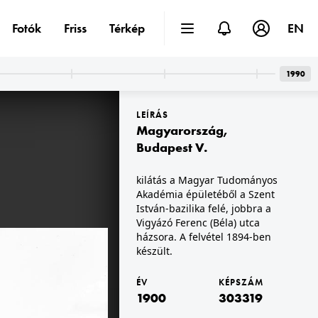
Fotók
Friss
Térkép
EN
1990
LEÍRÁS
Magyarország
,
Budapest V.
kilátás a Magyar Tudományos
Akadémia épületéből a Szent
1900
A felvétel 1900 előtt készült.
István-bazilika felé, jobbra a
Vigyázó Ferenc (Béla) utca
házsora. A felvétel 1894-ben
készült.
ÉV
KÉPSZÁM
1900
303319