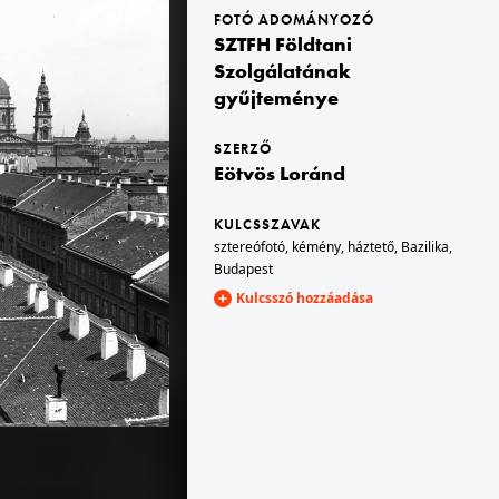
FOTÓ ADOMÁNYOZÓ
SZTFH Földtani
1900 · Budapest VIII.,Budapest V.
Szolgálatának
. A felvétel 1900 előtt készült.
Trefort-kert, kilátás a Budapesti Tudományegyetem Fizikai Intézetének épületéből (később az ELTE / Eötvös Loránd Tudományegyetem Bölcsészettudományi Kar D épülete) a Múzeum körút felé, távolabb a Belvárosi Ferences templom tornya. Szemben a Nemzeti Színház tornyos épülete, jobbra a Pannónia szálló hátsó homlokzata (később az egyetem épülete). A felvétel 1900 előtt készült.
gyűjteménye
SZERZŐ
Eötvös Loránd
KULCSSZAVAK
sztereófotó
,
kémény
,
háztető
,
Bazilika
,
Budapest
Kulcsszó hozzáadása
1900 · Budapest XI.
A felvétel 1894-ben készült.
az előtérben egy öntözőmű (bolgárkerék) a Lágymányosi-tó partján, a háttérben az Összekötő vasúti híd. A felvétel 1894-ben készült.