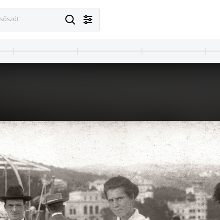
esőszót
ófok
1913 · Siófok
Tihany motoros yacht.