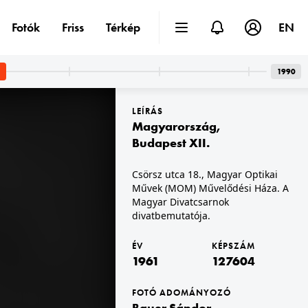
Fotók
Friss
Térkép
EN
1990
LEÍRÁS
Magyarország
,
Budapest XII.
Csörsz utca 18., Magyar Optikai
Művek (MOM) Művelődési Háza. A
1961 · Budapest V.
Kígyó utca 4-6., Apostolok étterem.
Magyar Divatcsarnok
divatbemutatója.
ÉV
KÉPSZÁM
1961
127604
FOTÓ ADOMÁNYOZÓ
Bauer Sándor