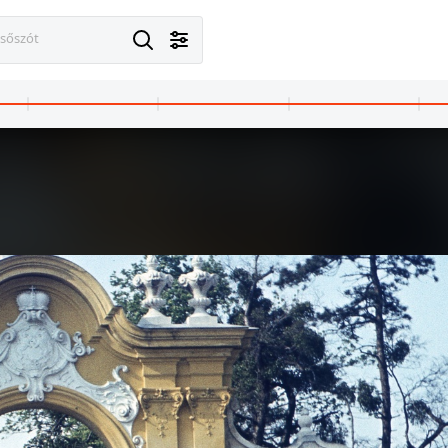
esőszót
Budapest V.
1979 · Magyarország
világűrbe című riportműsora, középen Vértessy Sándor riporter, jobb oldalon Almár Iván csillagász.
Fiatalok órája című műsor, riport Marosán Györggyel. A riporter Novák Henriette, mögötte a szerkesztő