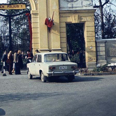
1979 · Újszilvás
1979 · Magyarország
Magyar Rádió Mit üzen a rádió? című műsorának munkatársai riportot készítenek.
Hajdúszoboszló
1979 · Hajdúszoboszló
tila utca 5-7. Hotel Délibáb.
József Attila utca 5-7., Hotel Délibáb.