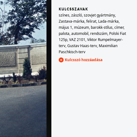
KULCSSZAVAK
színes
,
zászló
,
szovjet gyártmány
,
1979 · Magyarország
Zastava-márka
,
felirat
,
Lada-márka
,
Szakácsi Sándor színművész.
május 1
,
múzeum
,
barokk-stílus
,
címer
,
palota
,
automobil
,
rendszám
,
Polski Fiat
125p
,
VAZ 2101
,
Viktor Rumpelmayer-
terv
,
Gustav Haas-terv
,
Maximilian
Paschkisch-terv
Kulcsszó hozzáadása
1979 · Hajdúszoboszló
József Attila utca 5-7., Hotel Délibáb.