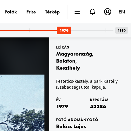
Fotók
Friss
Térkép
EN
1979
1990
LEÍRÁS
Magyarország
,
Balaton
,
Keszthely
1979 · Magyarország
Festetics-kastély, a park Kastély
 Feledy Péter.
az MTV munkatársai helyszíni felvételen.
(Szabadság) utcai kapuja.
ÉV
KÉPSZÁM
1979
53386
FOTÓ ADOMÁNYOZÓ
Balázs Lajos